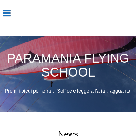
Salta
al
contenuto
PARAMANIA FLYING
SCHOOL
Premi i piedi per terra… Soffice e leggera l'aria ti agguanta.
News