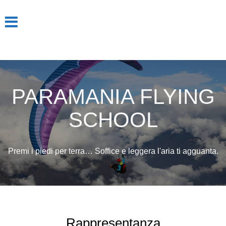
Salta
al
contenuto
PARAMANIA FLYING
SCHOOL
Premi i piedi per terra… Soffice e leggera l'aria ti agguanta.
Rappresentanza